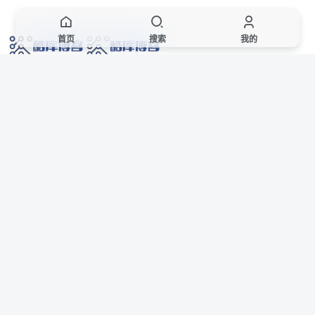
首页
搜索
我的
网络技术爱好者的栖息之地,让我们的技术更上一层楼!
网址发布页
SiteMap
广告合作
站点声明
本站部分资源来自互联网收集,仅供用于学习和交流,请遵循相关法律法规,本站一
切资源不代表本站立场,如有侵权、后门、不妥请联系本站站长删除。
侵权/投诉/邮箱： 8670468@qq.com
Copyright © 2018-2025 酷库博客
联系站长