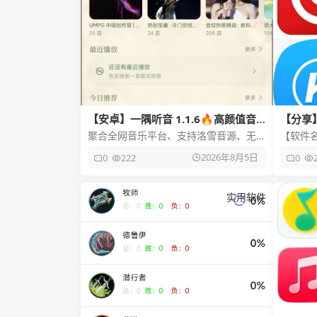
【安卓】一隅听音 1.1.6🔥高颜值音
【分享
乐软件🔥聚合全网音乐
合畅听
聚合全网音乐平台、支持洛雪音源、无
【软件
损音质、纯净无广告、高颜值界面 📢
本】：1
2026年8月5日
0
222
0
【应用名称】：一隅听音 🔔【应用
平台】：A
实用软件