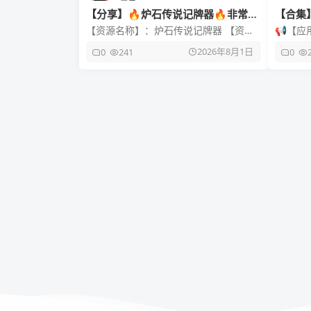
【分享】🔥炉石传说记牌器🔥非常好
【合集
的一款软件🔥非常nice
母带下
【资源名称】：炉石传说记牌器 【资源
📢【应
大小】：8MB 【资源版本】：1.3.2
本】：2.
2026年8月1日
0
241
0
【测试机型】：vivo
【适用平