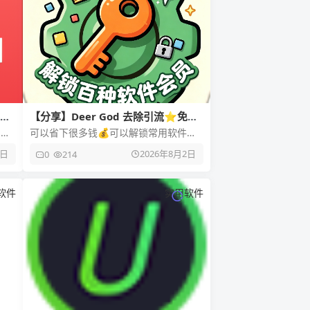
限
【分享】Deer God 去除引流⭐免
root解锁百种软件会员⭐

可以省下很多钱💰可以解锁常用软件会
应
员和一些小说类会员🔥 【应用名称】
3日
2026年8月2日
0
214
Deer God（去除引流⭐）
软件
实用软件