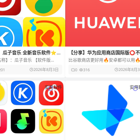
】瓜子音乐 全新音乐软件⭐聚
【分享】华为应用商店国际版⭕不
全网音乐⭐
制下载国际软件⭕免登录
名称】：瓜子音乐 【软件版
比谷歌商店更好用🔥安卓都可以用
.1.3 【软件大小】：8M 【适用
【应用名称】华为应用市场国际版 【
2026年8月3日
2026年8月
201
0
316
ndroid
用版本】16.5.1.301
实用软件
实用