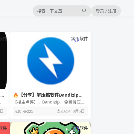
登录 / 注册
软件
实用软件
尖
🔥【分享】解压缩软件Bandizip
v8.00 Beta29
【楼主点评】：Bandizip，免费解压缩
m
软件，号称解压速度最快的压缩和解压
6日
2026年8月6日
0
225
缩文件管理器 【应用名称
软件
实用软件