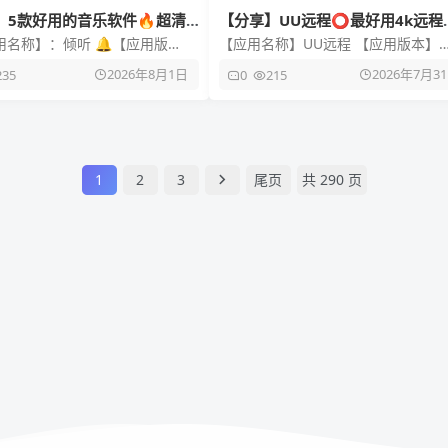
】5款好用的音乐软件🔥超清
【分享】UU远程⭕最好用4k远程
载⭕聚合全网音乐
控软件
用名称】：倾听 🔔【应用版
【应用名称】UU远程 【应用版本】
0 👀【应用大小】：10.51M 🤖
4.35.0 【软件大小】22m 【适用平
2026年8月1日
2026年7月3
235
0
215
台】：Andr
安卓 【应用简介】U
1
2
3
尾页
共 290 页