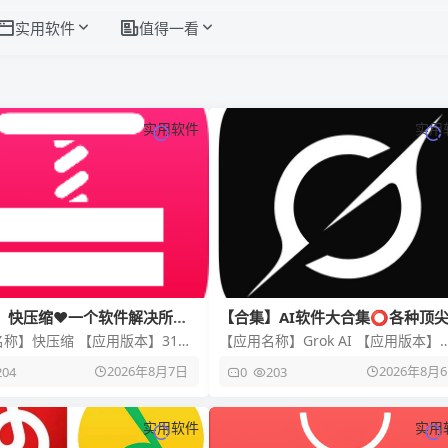
实用软件
值得一看
实用软件
实用
】快压缩❤️一个软件解决所有
【合集】AI软件大合集⭕各种顶
解锁会员功能
AI⭕AI软件
称】快压缩 【应用版本】31
【应用名称】Grok AI 【应用版本】
小】48mb 【适用平台】安卓
1.1.84-release.00 【软件大小】50
2026年8月7日
2026年8月
204
0
203
简介】是一款主打
【适
实用软件
实用