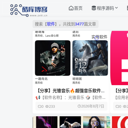
首页
程序源码
搜索【
软件
】，共找到
3477
篇文章
实用软件
【分享】光锥音乐🔥超强音乐软件🔥
【分享
解锁Pro
问题
📢【软件名称】：光锥音乐 🎲【软件版
【应用名
本】：v1.2.0-dev(397102daa)（285）
【软件大
2026年8月7日
0
233
0
⚖️
【应用
实用软件