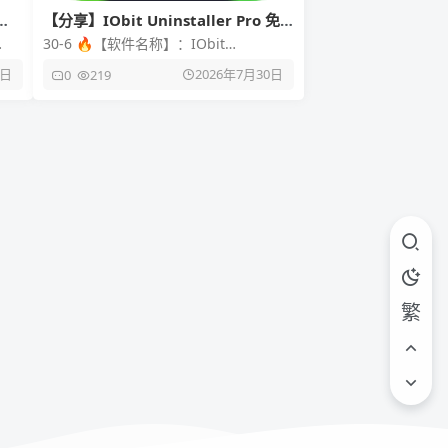
操
【分享】IObit Uninstaller Pro 免
激活专业版 彻底清除顽固软件与卸载
30-6 🔥【软件名称】：IObit
残留神器
台】
Uninstaller Pro 🎲【软件版本】：
1日
2026年7月30日
0
219
15.6.0
繁