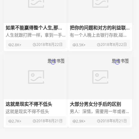
如果不能赢得整个人生,那么
把你的问题和对方的利益联系
少输就是赢。
起来，才能引起他的重视。
人生就跟打牌一样，拿到一手
有一个人晚上去银行存款,碰上
好牌的人,不一定能赢,拿到一手
ATM机故障了，一万元被吞,当
2018年8月22日
2018年8月22日
2.8K+
3.5K+
烂牌的人,也不一-定会输。人生
即打电话联系银行,被告知要等
的牌局也需要胆
到天亮。他很郁
思维书签
思维书签
这就是现实不得不低头
大部分男女分手后的区别
这就是现实不得不低头
男人: 深情，需要用一年或者更
长的时间去忘记这段感情。忘
2018年8月21日
2018年8月21日
2.7K+
2.9K+
记是个痛苦的过程，白天工
作，&n