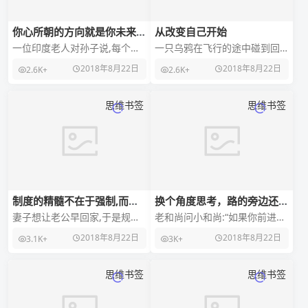
你心所朝的方向就是你未来的
从改变自己开始
人生路
一位印度老人对孙子说,每个人
一只乌鸦在飞行的途中碰到回
的身体里都有两只狼,他们残酷
家的鸽子。鸽子问:你要飞到哪?
2018年8月22日
2018年8月22日
2.6K+
2.6K+
地互相搏杀。一只狼代表愤
乌鸦说:其实我不想走但大家都
怒、嫉妒、 骄傲、害
嫌我的叫声不好,
思维书签
思维书签
制度的精髓不在于强制,而在
换个角度思考，路的旁边还是
于对被执行者利益的拉动。
路。
妻子想让老公早回家,于是规定:
老和尚问小和尚:“如果你前进一
晚于11点回家就锁门。第一周
步是死，后退一步是亡。你该
2018年8月22日
2018年8月22日
3.1K+
3K+
奏效，第二周老公又晚归,老婆
怎么办?"小和尚毫不犹豫地说:
按制度把门锁了
思维书签
思维书签