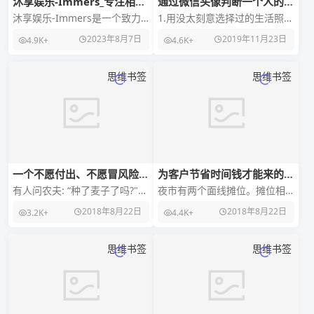
沐享娱乐-Immers_专注相机
通过微信头像判断一个人的性
水印快捷指令的网站
格
沐享娱乐-Immers是一个致力
1.用没太刻意选择过的生活照作
于收集相机水印快捷指令的网
头像 这类人对自己的接纳度比
2023年8月7日
2019年11月23日
4.9K+
4.6K+
站。它提供了莱卡水印、哈苏
较高，对外貌也比较有自信，
水印、蔡司水印、
不一定长得好看，
思维书签
思维书签
一个不愿付出、不愿冒风险的
为客户节省时间钱才能来的快
人,一事无成对他来说是再自
些
有人问农夫: “种了麦子了吗?"农
夜市有两个面线摊位。摊位相
然不过的事
夫:没,我担心天不下雨。 那人又
邻、座位相同。一年后，甲赚
2018年8月22日
2018年8月22日
3.2K+
4.4K+
问:&ldq
钱买了房子,乙仍无力购屋。为
何?原来,乙摊位生意
思维书签
思维书签