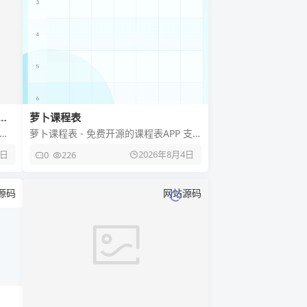
整
萝卜课程表
业
萝卜课程表 - 免费开源的课程表APP 支
复杂
持多课表管理、单双周切换 可搜索学校
6日
2026年8月4日
0
226
模板一键导入课程 内
源码
网站源码