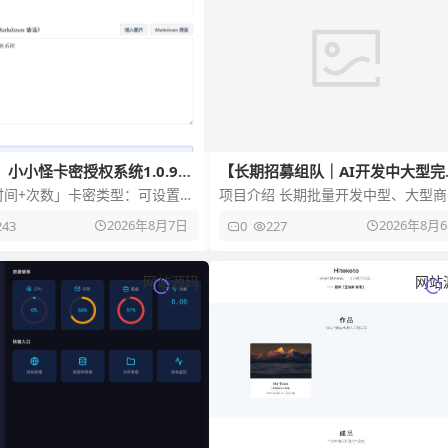
小小怪卡密授权系统1.0.9更
【长期招募组队｜AI开发中大型完
PHP复杂网站源码】
时间+次数」卡密类型：可设置总
项目介绍 长期批量开发中型、大型商
单次可用时长与每个时段内的使
化PHP网站系统源码，全部为完整版
2026年8月7日
2026年8月
243
0
227
 卡密列表全面提速：数量
站点架构，包含：全站前端界
网站源码
网站