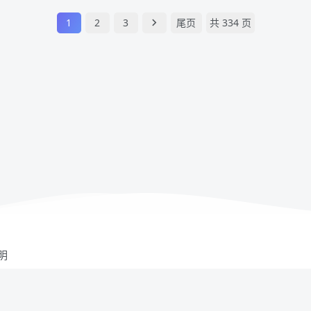
1
2
3
尾页
共 334 页
明
资源来自互联网收集,仅供用于学习和交流,请遵循相关法律法规,本站一切资源不代表本
、后门、不妥请联系本站站长删除。
邮箱： 8670468@qq.com