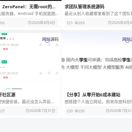
ZeroPanel：无需root的一
求团队管理系统源码
面板
服务器，Android 手机就能跑
最近从别人收藏哪里看到了这个团队
+ PHP + MySQL。ZeroPane
理系统，可惜原作者(@淡了.)停更了
2026年8月4日
2026年8月
262
1
263
[泪]，最新的版本为1.0.3
网站源码
网站
二开社区源
【分享】从零开始0成本建站
键快捷安装，最近没怎么弄前
想搭建个人独立网站，用来存放科创
能力的可以自己改改。 通过百度
目、学习笔记、作品作品集？教低成
2026年7月31日
2026年7月3
227
0
235
的文件 链接:https
零元建站方法！ 阿里云高校学生专