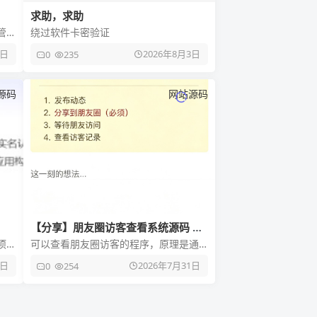
求助，求助
管
绕过软件卡密验证
4日
2026年8月3日
0
235
源码
网站源码
【分享】朋友圈访客查看系统源码 含
会员系统 后台可对接易支付
项
可以查看朋友圈访客的程序，原理是通
本
过程序生成一个链接发到朋友圈，当微
1日
2026年7月31日
0
254
信好友点进链接之后就会获取他的微