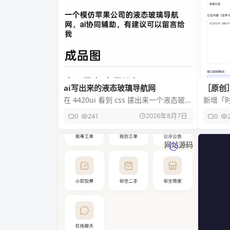
ai写出来的液态玻璃导航网
［原创］
新
在 4420ui 看到 css 搓出来一个液态玻
新增「
璃，就用 ai 仿造继续写 写出来一个导航
时长、
2026年8月7日
0
241
0
网，后端写
用次数
网站源码