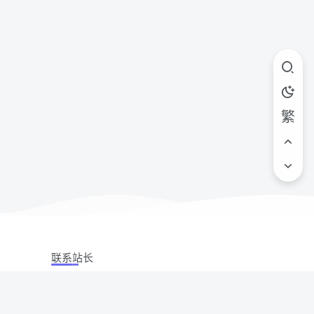
繁
联系站长
站立场,