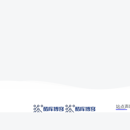
站点声
本站部分
网络技术爱好者的栖息之地,让我们的技术更上一
如有侵权
层楼!
侵权/投诉/