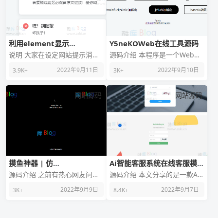
利用element显示
Y5neKOWeb在线工具源码
Notification通知，网站复
说明 大家在设定网站提示消息
源码介绍 本程序是一个Web在
制提醒，禁用F12或右键菜单
时，非常推荐这个element显示
线工具，静态部分由HTML+JS
提醒
2022年9月11日
2022年9月10日
3.9K+
3K+
Notification通知功能。 弹
开发，动态部分以PHP开发，未
注明的情
网站源码
网站源码
摸鱼神器 | 仿
Ai智能客服系统在线客服模板
Windows/Mac电脑更新界
源码+多语言+桌面推送
源码介绍 之前有热心网友问到
源码介绍 本文分享的是一款Ai
面HTML源码
有没有什么上班的摸鱼神器，
智能客服系统在线客服源码，
2022年9月9日
2022年9月7日
3K+
8.4K+
今天给大家分享一个仿
支持多商户客服、不限坐席、
Windows/Mac电脑
独立系统–数据存储