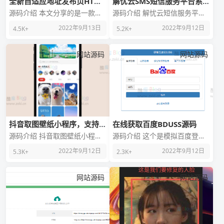
全新自适应地址发布页HTML
解忧云SMS短信服务平台系
源码
统/短信发送系统/全解密完美
源码介绍 本文分享的是一款全
源码介绍 解忧云短信服务平台
版
新的自适应网址永久发布页
系统二开版。 经过一系列修复
2022年9月13日
2022年9月12日
4.5K+
5.2K+
HTML源码。 源码截图
现在程序已经可以完全使用。
并且是全解密随时
网站源码
网站源码
抖音取图壁纸小程序，支持达
在线获取百度BDUSS源码
人入驻
源码介绍 抖音取图壁纸小程
源码介绍 这个是模拟百度登录
序，支持达人入驻服务端是go
获取BDUSS的源码，最新更新
2022年9月12日
2022年9月12日
5.3K+
2.3K+
语言的，gin的框架 文件有安装
总共5种获取方式，分别是普通
教程，原生前端
登录、扫码登录
网站源码
网站源码