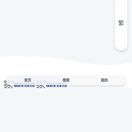
繁
首页
搜索
我的
网络技术爱好者的栖息之地,让我们的技术更上一层楼!
网址发布页
SiteMap
广告合作
站点声明
本站部分资源来自互联网收集,仅供用于学习和交流,请遵循相关法律法规,本站一