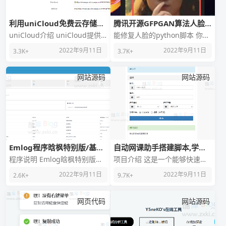
利用uniCloud免费云存储开
腾讯开源GFPGAN算法人脸
发的图床源码
修复
uniCloud介绍 uniCloud提供
能修复人脸的python脚本 你只
免费10G云存储空间，不限流
要运行我们的GFPGAN算法脚
2022年9月11日
2022年9月11日
3.3K+
3.7K+
量，底层是阿里云OSS，因此速
本，即可实现各种人脸修复 实
现修图无
网站源码
网站源码
Emlog程序晗枫特别版/基于
自动网课助手搭建脚本,学习
Emlog5.3.1修改的更新版
通刷课,柠檬学堂刷课
程序说明 Emlog晗枫特别版系
项目介绍 这是一个能够快速完
列是由晗枫基于Emlog5.3.1修
成你的大专课程的项目，目前
2022年9月11日
2022年9月11日
2.6K+
9.7K+
改更新的版本，因5.3.1的实用
实现了两个课程平台（超星学
习通和柠檬学堂） 项
网页代码
网站源码