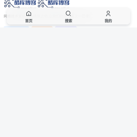
网络技术爱好者的栖息之地,让我们的技术更上一层楼!
首页
搜索
我的
网址发布页
SiteMap
广告合作
站点声明
本站部分资源来自互联网收集,仅供用于学习和交流,请遵循相关法律法规,本站一
切资源不代表本站立场,如有侵权、后门、不妥请联系本站站长删除。
侵权/投诉/邮箱： 8670468@qq.com
Copyright © 2018-2025 酷库博客
联系站长