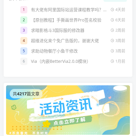
有大佬有阿里国际站运营课程教学吗？🥺🥺
1
4天前
【原创教程】手撕画世界Pro签名校验
2
6天前
求暗影格斗3国际服的修改器
3
2周前
超维进化来个免广告版的，谢谢大佬
4
3周前
求助动物餐厅小鱼干修改
5
3周前
Via（内嵌BetterVia2.0.0模块）
6
1月前
共
4217
篇文章