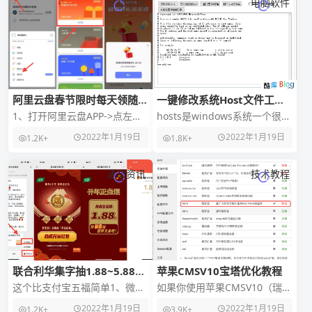
活动资讯
电脑软件
阿里云盘春节限时每天领随机
一键修改系统Host文件工具
容量
v4.0
1、打开阿里云盘APP->点左上
hosts是windows系统一个很重
角头像->底部福利社->春节限时
的文件，其作用就是将一些常
2022年1月19日
2022年1月19日
1.2K+
1.8K+
2、容量好礼天天领
用的网址域名与其对应的IP地址
建立一
活动资讯
技术教程
联合利华集字抽1.88~5.88元
苹果CMSV10宝塔优化教程
红包
这个比支付宝五福简单1、微信
如果你使用苹果CMSV10（瑞丰
关注“联合利华饮食策划”->右下
萝卜版）经常的CPU爆满，导致
2022年1月19日
2022年1月19日
1.2K+
3.9K+