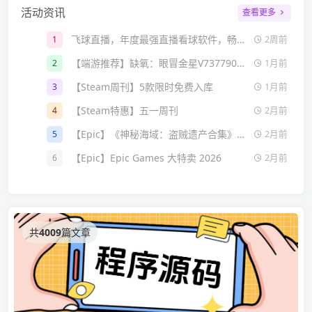
活动资讯
查看更多
飞球直播，年度最强直播看球软件，畅看海量超清主播直播和原声赛事
1
2周前
【端游推荐】缺氧：眼冒金星V737790全DLC
2
1月前
【Steam周刊】5款限时免费入库
3
1月前
【Steam特惠】五一周刊
4
2月前
【Epic】《神秘海域：盗贼遗产合集》特价秒杀
5
2月前
【Epic】Epic Games 大特卖 2026
6
2月前
共
4009
篇文章