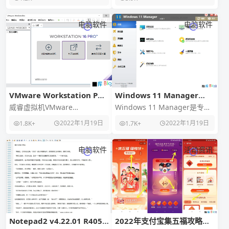
角开年红包
网站非常卡顿，那么可以尝试
以下操作来减
电脑软件
电脑软件
VMware Workstation PRO
Windows 11 Manager
v16.2.2正式版
v1.0.5 系统优化工具 便携版
威睿虚拟机VMware
Windows 11 Manager是专门
Workstation Pro v16.2.2 正式
用于微软Windows 11的集所有
2022年1月19日
2022年1月19日
1.8K+
1.7K+
版发布！新版增加了全新暗
功能于一身的实用工具，
电脑软件
活动资讯
Notepad2 v4.22.01 R4056
2022年支付宝集五福攻略方