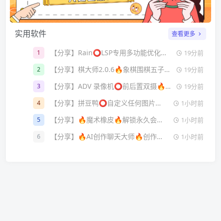
实用软件
查看更多
【分享】Rain⭕LSP专用多功能优化模块🔥框架必备模块🔥
1
19分前
【分享】棋大师2.0.6🔥象棋围棋五子棋三合一🔥纯净无广
2
19分前
【分享】ADV 录像机⭕前后置双摄🔥专业高帧率录屏🔥
3
19分前
【分享】拼豆鸭⭕自定义任何图片⭕一键统计耗材
4
1小时前
【分享】🔥魔术橡皮🔥解锁永久会员去广告🔥一键擦除各种东西
5
1小时前
【分享】🔥AI创作聊天大师🔥创作你的所有生活🔥解锁永久会员
6
1小时前