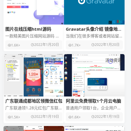
图片在线压缩html源码
Gravatar头像介绍 镜像地址
合集
一款精美图片压缩网站源码 一
当我们在很多博客或者网站留
款很好看的图片压缩网站，原
言，评论的时候会看到有的人
2022年1月20日
2022年1月20日
1.6K+
1.7K+
本的源码引用的国外js站点，我
头像很酷很个性化，但是这个
给下载放到本地调
博客和网站本身并没有提
活动资讯
活动资讯
广东联通成都地区领微信红包
阿里云免费领取1个月云电脑
广东联通领1.28元红包广东联
普通用户领取1台，企业用户领
通手机号上！微信关注“广东联
取2台，均为1个月1、打开活动
2022年1月19日
2022年1月19日
1.5K+
1.6K+
通”->点推
地址->然后下拉领取2H4G10M
云