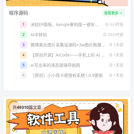
程序源码
查看更多
冰狱EP面板，kangle重构版一键安装脚本
1
5小时前
Ai中转站
2
20小时前
微博美女图片采集站源码+3w图片数据分享
3
1天前
【原创开源】AiCode——手机上的 AI 编程工具
4
1天前
ai写出来的液态玻璃导航网
5
1天前
［原创］小小怪卡密授权系统1.0.9更新
6
1天前
共
49310
篇文章