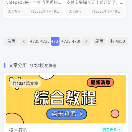
文本编辑器 便携版
法
Notepad2是一个相当优秀的轻
支付宝集福今天正式开始了，
量级文本编辑器。Notepad2是
活动时间1月19日到1月31日，
2022年1月19日
2022年1月19日
1.7K+
1.6K+
基于Scintilla开发，体积
瓜分红包时间1月31日晚上
22:18支付宝
首页
4735
4736
4737
4738
4739
尾页
共 4950
页
文章分类
分类浏览更快速
共
1231
篇文章
技术教程
查看更多