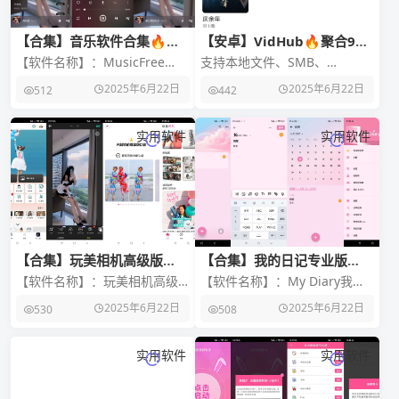
【合集】音乐软件合集🔥手
【安卓】VidHub🔥聚合9大
机音乐软件🔥两款神器➕一
网盘☁️免费动漫影视播放器
【软件名称】：MusicFree
支持本地文件、SMB、
款播放器
【软件版本】：v0.1.0 【软件
WebDAV / Alist、阿里云盘、
2025年6月22日
2025年6月22日
512
442
大小】：28m 【官方介绍】：
中国移动云盘、百度网盘、123
m
云盘、1
实用软件
实用软件
【合集】玩美相机高级版🔥
【合集】我的日记专业版🔥
巧影高级版🔥B612咔叽会员
视频美颜助手会员版🔥轻图
【软件名称】：玩美相机高级
【软件名称】：My Diary我的
版
会员版
版 【软件版本】：v6.7.1 【软
日记专业版 【软件版本】：
2025年6月22日
2025年6月22日
530
508
件大小】：152m 【官方介
v1.03.92.0606 【软件大小】
绍】：玩美
实用软件
实用软件