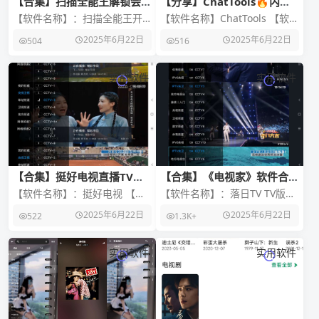
【合集】扫描全能王解锁会员
【分享】ChatTools🔥内置
🔥铃声制作专业版🔥豆瓣去
多种AI模型 海量功能汇聚一
【软件名称】：扫描全能王开
【软件名称】ChatTools 【软件
广告版
身
心版 【软件版本】：
版本】v2.5.28 【软件大小】
2025年6月22日
2025年6月22日
504
516
v6.89.5.250605000 【软件大
36mb 【适用平台】安卓
小】：12
实用软件
实用软件
【合集】挺好电视直播TV🔥
【合集】《电视家》软件合集
Ai智能修图🔥概念画板
⚠️电视直播软件合集⚠️TV软
【软件名称】：挺好电视 【软
【软件名称】：落日TV TV版
件合集
件版本】：v1.0.3 【软件大
【软件版本】：v5.6.10 【软件
2025年6月22日
2025年6月22日
522
1.3K+
小】：13m 【官方介绍】：全
大小】：16m 【官方介绍】：
新推出的电
实用软件
实用软件