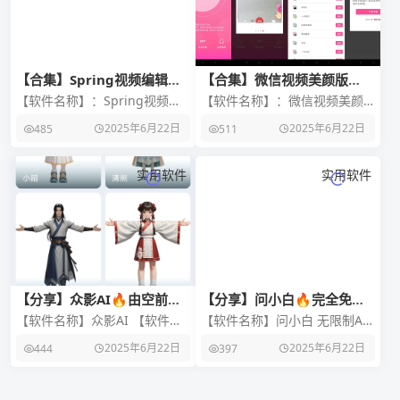
【合集】Spring视频编辑🔥
【合集】微信视频美颜版🔥
狐猴浏览器🔥Vidma视频编
Polish照片编辑器🔥To待办
【软件名称】：Spring视频编
【软件名称】：微信视频美颜
辑
清单
辑高级版 【软件版本】：
版会员版 【软件版本】：
2025年6月22日
2025年6月22日
485
511
v1.2.22.34762 【软件大小】：
v3.7.1 【软件大小】：38m
1
【官方介绍】：
实用软件
实用软件
【分享】众影AI🔥由空前强
【分享】问小白🔥完全免费
大的AI技术打造的工具🔥AI
无限制🔥国内顶尖AI技术打
【软件名称】众影AI 【软件版
【软件名称】问小白 无限制AI
天花板
造！
本】v1.3.3 【软件大小】
天花板 【软件版本】3.9.1 【软
2025年6月22日
2025年6月22日
444
397
67.3mb 【适用平台】安卓
件大小】81.5mb 【适用平台
【软件简