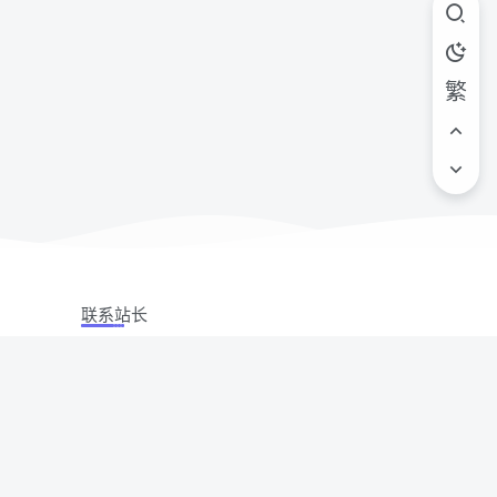
繁
联系站长
站立场,