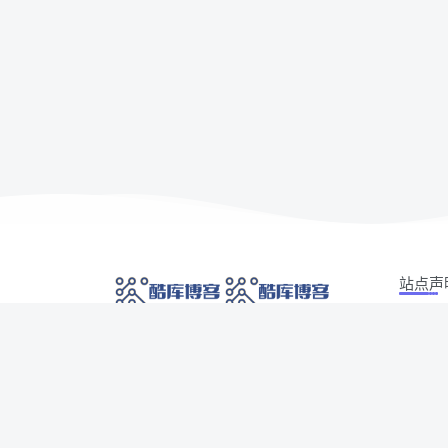
站点声
本站部分
网络技术爱好者的栖息之地,让我们的技术更上一
如有侵权
层楼!
侵权/投诉/
Copyrig
网址发布页
SiteMap
广告合作