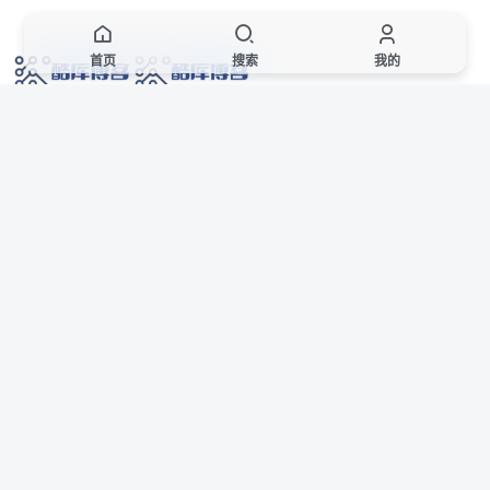
首页
搜索
我的
网络技术爱好者的栖息之地,让我们的技术更上一层楼!
网址发布页
SiteMap
广告合作
站点声明
本站部分资源来自互联网收集,仅供用于学习和交流,请遵循相关法律法规,本站一
切资源不代表本站立场,如有侵权、后门、不妥请联系本站站长删除。
侵权/投诉/邮箱： 8670468@qq.com
Copyright © 2018-2025 酷库博客
联系站长