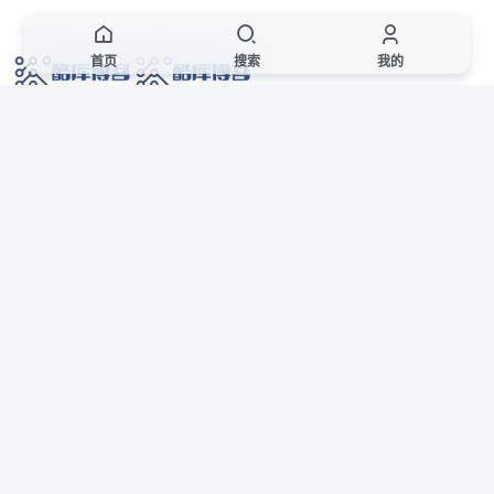
首页
搜索
我的
网络技术爱好者的栖息之地,让我们的技术更上一层楼!
网址发布页
SiteMap
广告合作
站点声明
本站部分资源来自互联网收集,仅供用于学习和交流,请遵循相关法律法规,本站一
切资源不代表本站立场,如有侵权、后门、不妥请联系本站站长删除。
侵权/投诉/邮箱： 8670468@qq.com
Copyright © 2018-2025 酷库博客
联系站长