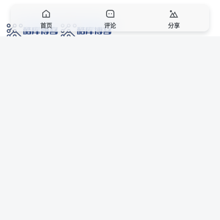
首页
评论
分享
网络技术爱好者的栖息之地,让我们的技术更上一层楼!
网址发布页
SiteMap
广告合作
站点声明
本站部分资源来自互联网收集,仅供用于学习和交流,请遵循相关法律法规,本站一
切资源不代表本站立场,如有侵权、后门、不妥请联系本站站长删除。
侵权/投诉/邮箱： 8670468@qq.com
Copyright © 2018-2025 酷库博客
联系站长