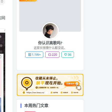
0
的网
你认识高歌吗?
这家伙很懒什么都没说。
1.1W+
220
36
本周热门文章