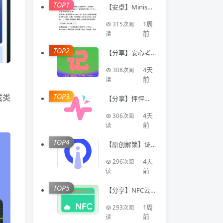
TOP1
【安卓】Minis🔥
聚合全球顶级AI
模型🔥AI写代码
1周
315次阅
生成应用
前
读
TOP2
【分享】安心考
勤记工🔥智能登
记工时统计出勤
4天
308次阅
数据
前
读
TOP3
成类
【分享】怦怦🔥A
I情感陪伴🔥虚拟
恋人多模态互动
4天
306次阅
聊天工具🔥
前
读
TOP4
【原创解锁】证
件照Auto🔥解锁
会员🔥标准尺寸
4天
296次阅
换底色美颜证件
前
读
TOP5
【分享】NFC云
卡包🔥一键管理
门禁卡公交卡 各
1周
293次阅
类卡等🔥
前
读