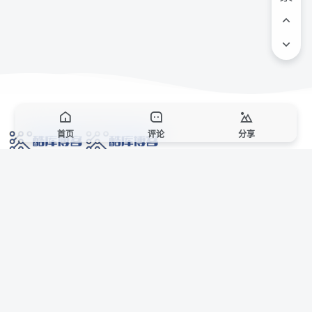
首页
评论
分享
网络技术爱好者的栖息之地,让我们的技术更上一层楼!
网址发布页
SiteMap
广告合作
站点声明
本站部分资源来自互联网收集,仅供用于学习和交流,请遵循相关法律法规,本站一
切资源不代表本站立场,如有侵权、后门、不妥请联系本站站长删除。
侵权/投诉/邮箱： 8670468@qq.com
Copyright © 2018-2025 酷库博客