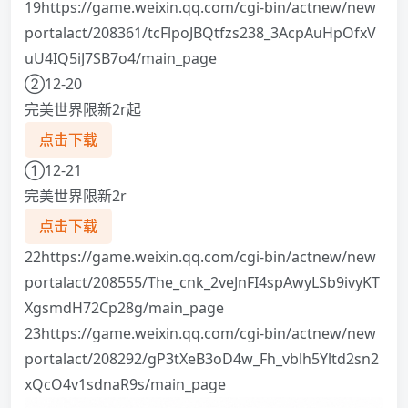
19https://game.weixin.qq.com/cgi-bin/actnew/new
portalact/208361/tcFlpoJBQtfzs238_3AcpAuHpOfxV
uU4IQ5iJ7SB7o4/main_page
②12-20
完美世界限新2r起
点击下载
①12-21
完美世界限新2r
点击下载
22https://game.weixin.qq.com/cgi-bin/actnew/new
portalact/208555/The_cnk_2veJnFI4spAwyLSb9ivyKT
XgsmdH72Cp28g/main_page
23https://game.weixin.qq.com/cgi-bin/actnew/new
portalact/208292/gP3tXeB3oD4w_Fh_vblh5Yltd2sn2
xQcO4v1sdnaR9s/main_page