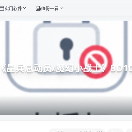
实用软件
值得一看
晶兵总动员/魔幻小战士》BD10