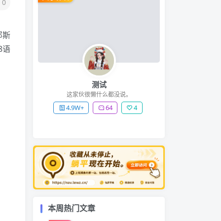
0
邓斯
8语
测试
这家伙很懒什么都没说。
4.9W+
64
4
本周热门文章