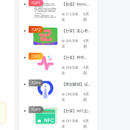
TOP1
【安卓】Minis🔥
聚合全球顶级AI
模型🔥AI写代码
6天
312次阅
生成应用
前
读
TOP2
【分享】安心考
勤记工🔥智能登
记工时统计出勤
4天
306次阅
数据
前
读
TOP3
【分享】怦怦🔥A
I情感陪伴🔥虚拟
恋人多模态互动
4天
304次阅
聊天工具🔥
前
读
TOP4
【原创解锁】证
件照Auto🔥解锁
会员🔥标准尺寸
4天
294次阅
换底色美颜证件
前
读
TOP5
【分享】NFC云
卡包🔥一键管理
门禁卡公交卡 各
6天
291次阅
类卡等🔥
前
读