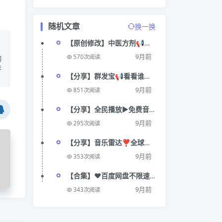
随机文章
换一换
【原创修改】中医方剂📢丰
富中医知识大全🔥查病因📣
9月前
570次阅读
切
预防肾虚
非
【分享】群发宝📢看看谁删
了你🔥群发批量处理🔥人脉
9月前
851次阅读
扩展养号
【分享】全民播放▶️免费音
乐听歌💕海量资源🔥❣️
9月前
295次阅读
【分享】音乐雷达❣️全球音
乐搜索🔥免费版
9月前
353次阅读
中
【合集】❤️百度网盘不限速
字
💕➕123云盘不限速🔥💞
9月前
343次阅读