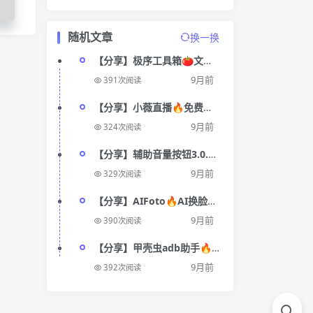
随机文章
换一换
【分享】极序工具箱🍅文件
管理🔥 应用检测 🔥
9月前
391次阅读
【分享】小薇直播🔥免费电
视盒子 高清频道多播放快🔥
9月前
324次阅读
【分享】辅助音量按钮3.0.1
🔥玩机必备｜操作简单易上
9月前
329次阅读
手
【分享】AIFoto🔥AI换脸消
除衣服🔞替换性感衣服🔥
9月前
390次阅读
【分享】甲壳虫adb助手🔥
adb调试工具
9月前
392次阅读