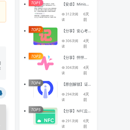
TOP1
【安卓】Minis🔥
聚合全球顶级AI
模型🔥AI写代码
6天
312次阅
生成应用
前
读
TOP2
【分享】安心考
勤记工🔥智能登
记工时统计出勤
4天
306次阅
数据
前
读
TOP3
【分享】怦怦🔥A
I情感陪伴🔥虚拟
切
恋人多模态互动
4天
304次阅
非
聊天工具🔥
前
读
TOP4
【原创解锁】证
件照Auto🔥解锁
会员🔥标准尺寸
4天
294次阅
换底色美颜证件
前
读
TOP5
【分享】NFC云
卡包🔥一键管理
门禁卡公交卡 各
6天
291次阅
类卡等🔥
卡
前
读