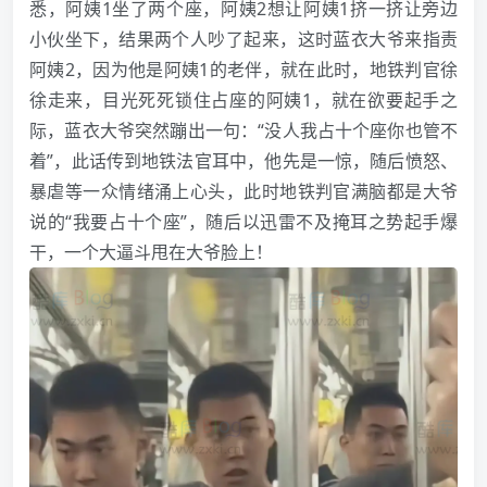
悉，阿姨1坐了两个座，阿姨2想让阿姨1挤一挤让旁边
小伙坐下，结果两个人吵了起来，这时蓝衣大爷来指责
阿姨2，因为他是阿姨1的老伴，就在此时，地铁判官徐
徐走来，目光死死锁住占座的阿姨1，就在欲要起手之
际，蓝衣大爷突然蹦出一句：“没人我占十个座你也管不
着”，此话传到地铁法官耳中，他先是一惊，随后愤怒、
暴虐等一众情绪涌上心头，此时地铁判官满脑都是大爷
说的“我要占十个座”，随后以迅雷不及掩耳之势起手爆
干，一个大逼斗甩在大爷脸上！