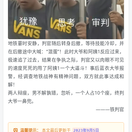
地铁霎时安静，判官随后转身后撤，等待技能冷却，并
在后撤途中大喊：“混蛋”！此时大爷和阿姨1反应过来，
极速追了过去，结果在争执之际，判官又以肉眼不可见
的速度死死的甩了阿姨1一个大逼斗！事后蓝衣大爷报
警，经调查地铁战神有精神问题，双方就此事达成和
解！
两人辩座，男不解孰错，忽听，一个人占10个座，终判
大爷一鼻兜。
———铁判官
温馨提示：
本文最后更新于
2023年9月5日