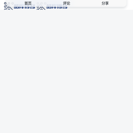
首页
评论
分享
网络技术爱好者的栖息之地,让我们的技术更上一层楼!
网址发布页
SiteMap
广告合作
站点声明
本站部分资源来自互联网收集,仅供用于学习和交流,请遵循相关法律法规,本站一
切资源不代表本站立场,如有侵权、后门、不妥请联系本站站长删除。
侵权/投诉/邮箱： 8670468@qq.com
Copyright © 2018-2025 酷库博客
联系站长