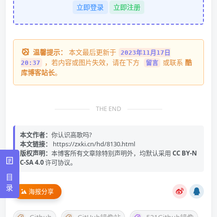
立即登录
立即注册
温馨提示：
本文最后更新于
2023年11月17日
，若内容或图片失效，请在下方
或联系
酷
20:37
留言
库博客站长
。
THE END
本文作者：
你认识高歌吗?
本文链接：
https://zxki.cn/hd/8130.html
版权声明：
本博客所有文章除特别声明外，均默认采用
CC BY-N
C-SA 4.0
许可协议。
目
录
海报分享