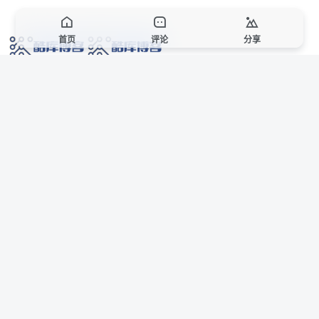
首页
评论
分享
网络技术爱好者的栖息之地,让我们的技术更上一层楼!
网址发布页
SiteMap
广告合作
站点声明
本站部分资源来自互联网收集,仅供用于学习和交流,请遵循相关法律法规,本站一
切资源不代表本站立场,如有侵权、后门、不妥请联系本站站长删除。
侵权/投诉/邮箱： 8670468@qq.com
Copyright © 2018-2025 酷库博客
联系站长