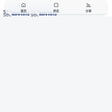
首页
评论
分享
网络技术爱好者的栖息之地,让我们的技术更上一层楼!
网址发布页
SiteMap
广告合作
站点声明
本站部分资源来自互联网收集,仅供用于学习和交流,请遵循相关法律法规,本站一
切资源不代表本站立场,如有侵权、后门、不妥请联系本站站长删除。
侵权/投诉/邮箱： 8670468@qq.com
Copyright © 2018-2025 酷库博客
联系站长