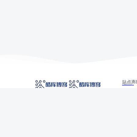
站点声
本站部分
网络技术爱好者的栖息之地,让我们的技术更上一
如有侵权
层楼!
侵权/投诉/
Copyrig
网址发布页
SiteMap
广告合作