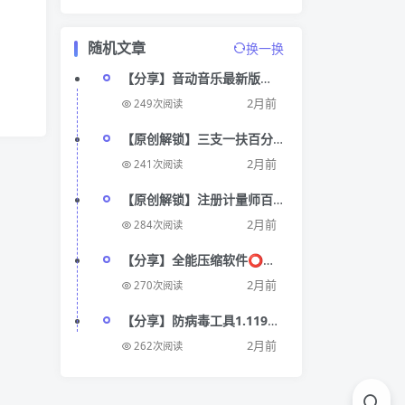
随机文章
换一换
【分享】音动音乐最新版🔥
聚合全网音乐，无损听歌
2月前
249次阅读
【原创解锁】三支一扶百分
题库🔥解锁会员🔥真题刷题
2月前
241次阅读
备考工具🔥
【原创解锁】注册计量师百
分题库🔥解锁会员🔥真题押
2月前
284次阅读
题专项刷题备
【分享】全能压缩软件⭕一
键压缩解压⭕解锁会员版
2月前
270次阅读
【分享】防病毒工具1.119高
级版🏀文件管理杀毒软件
2月前
262次阅读