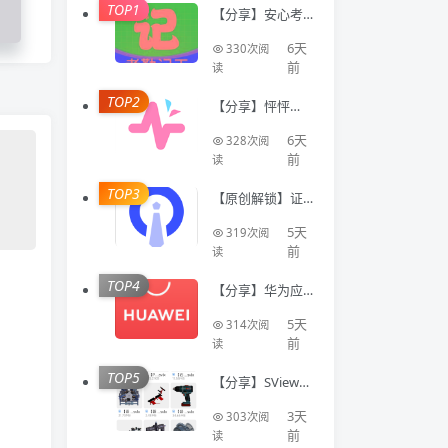
TOP1
【分享】安心考
勤记工🔥智能登
记工时统计出勤
6天
330次阅
数据
前
读
TOP2
【分享】怦怦🔥A
I情感陪伴🔥虚拟
恋人多模态互动
6天
328次阅
聊天工具🔥
前
读
TOP3
【原创解锁】证
件照Auto🔥解锁
会员🔥标准尺寸
5天
319次阅
换底色美颜证件
前
读
TOP4
【分享】华为应
用商店国际版⭕
不限制下载国际
5天
314次阅
软件⭕免登录
前
读
TOP5
【分享】SView看
图纸🔥专业CAD
模型看图工具🔥
3天
303次阅
登录即会员
前
读