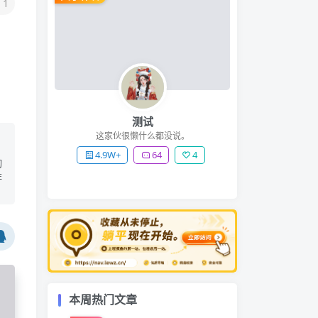
1
测试
这家伙很懒什么都没说。
4.9W+
64
4
切
非
本周热门文章
️