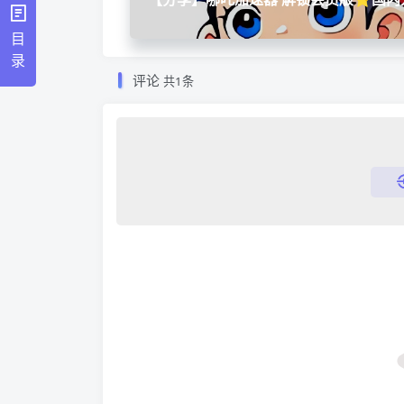
速器⭐
目
录
评论
共1条