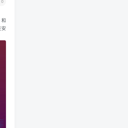
0
 和
在安