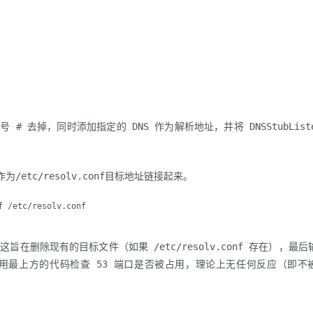
释符号 # 去掉，同时添加指定的 DNS 作为解析地址，并将 DNSStubList
onf作为/etc/resolv.conf目标地址链接起来。
f /etc/resolv.conf
这旨在删除现有的目标文件（如果 /etc/resolv.conf 存在），最后
可以使用最上方的代码检查 53 端口是否被占用，理论上无任何反应（即不