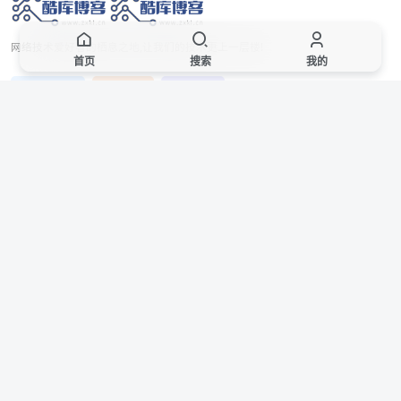
网络技术爱好者的栖息之地,让我们的技术更上一层楼!
首页
搜索
我的
网址发布页
SiteMap
广告合作
站点声明
本站部分资源来自互联网收集,仅供用于学习和交流,请遵循相关法律法规,本站一
切资源不代表本站立场,如有侵权、后门、不妥请联系本站站长删除。
侵权/投诉/邮箱： 8670468@qq.com
Copyright © 2018-2025 酷库博客
联系站长