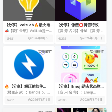
【分享】VoltLab🔥最火电
【分享】像塑⭕抖音特效制
路电工图｜免登可用｜附教程
作神器🔥副业赚钱🔥玩转特
📣【软件介绍】VoltLab是一款
【资 源 名 称】像塑 【资 源 版
效
面向儿童、成人及学生的互动
本】17.1.1 【资 源 大 小】
2026年8月6日
2026年8月6日
181
236
电学物理实验室应用。它通过
133.14M 【资 源
互动课程和自由
实用软件
实用软件
🔥【分享】解压缩软件
【分享】Emoji动态状态栏
Bandizip v8.00 Beta29
🔥灵动岛🔥安卓美化🔥高级
【楼主点评】：Bandizip，免
【应 用 名 称】：Emoji
版
费解压缩软件，号称解压速度
Battery Status Bar 【应 用 版
2026年8月6日
2026年8月6日
211
190
最快的压缩和解压缩文件管理
本】：10.3
器 【应用名称