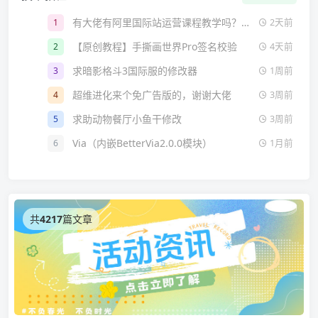
有大佬有阿里国际站运营课程教学吗？🥺🥺
1
2天前
【原创教程】手撕画世界Pro签名校验
2
4天前
求暗影格斗3国际服的修改器
3
1周前
超维进化来个免广告版的，谢谢大佬
4
3周前
求助动物餐厅小鱼干修改
5
3周前
Via（内嵌BetterVia2.0.0模块）
6
1月前
共
4217
篇文章