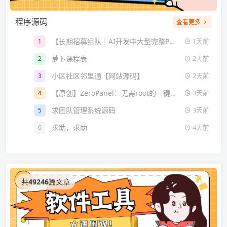
程序源码
查看更多
【长期招募组队｜AI开发中大型完整PHP复杂网站源码】
1
1天前
萝卜课程表
2
2天前
小区社区邻里通【网站源码】
3
2天前
【原创】ZeroPanel：无需root的一键建站面板
4
3天前
求团队管理系统源码
5
3天前
求助，求助
6
4天前
共
49246
篇文章