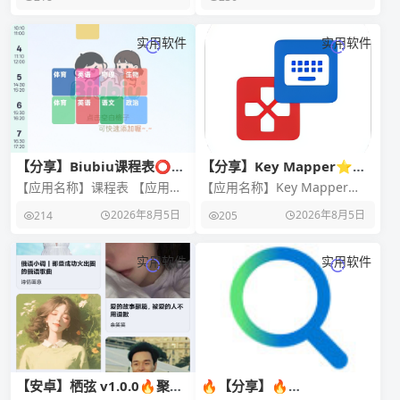
图就能生成评价,三秒搞定，复
【软件名称】：Everything 🎲
制粘贴就 能用。
【
实用软件
实用软件
【分享】Biubiu课程表⭕大
【分享】Key Mapper⭐映
学生必备
射虚拟鼠标 手柄 键盘等外设
【应用名称】课程表 【应用版
【应用名称】Key Mapper
⭐
本】2.2.4 【软件大小】38m
【应用版本】4.2.0 【软件大
2026年8月5日
2026年8月5日
214
205
【适用平台】安卓 【应用简
小】12.45M 【适用平台】安卓
介】课程表
实用软件
实用软件
【安卓】栖弦 v1.0.0🔥聚合
🔥【分享】🔥