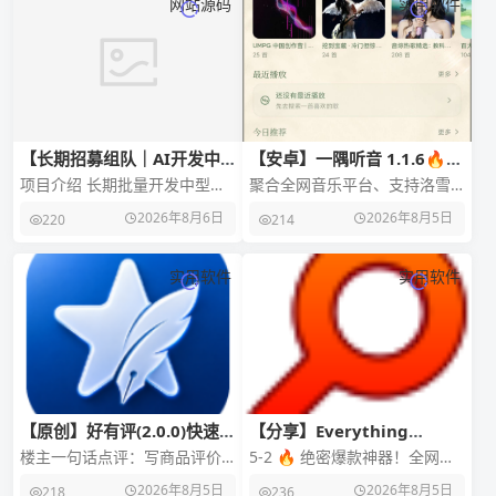
网站源码
实用软件
【长期招募组队｜AI开发中
【安卓】一隅听音 1.1.6🔥高
大型完整PHP复杂网站源码】
颜值音乐软件🔥聚合全网音
项目介绍 长期批量开发中型、
聚合全网音乐平台、支持洛雪
乐
大型商业化PHP网站系统源码，
音源、无损音质、纯净无广
2026年8月6日
2026年8月5日
220
214
全部为完整版复杂站点架构，
告、高颜值界面 📢【应用名
包含：全站前端界
称】：一隅听音 🔔【应用
实用软件
实用软件
【原创】好有评(2.0.0)快速写
【分享】Everything
评价(Android)
1.5.0.1418b 简体中文完全汉
楼主一句话点评：写商品评价
5-2 🔥 绝密爆款神器！全网稀
化版 — Windows 文件搜
写到头秃？这款原创 AI工具截
缺资源，赶紧点进来看！ 🔥
2026年8月5日
2026年8月5日
218
236