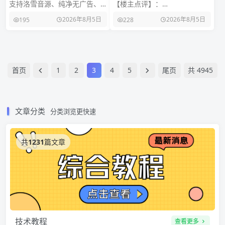
全网音乐🔥无损音质听歌⭕
EverythingToolbar v3.0.1
支持洛雪音源、纯净无广告、
【楼主点评】：
纯净
无损音质播放、丰富歌单资
EverythingToolbar 是一款将
2026年8月5日
2026年8月5日
195
228
源、界面清晰简洁 📢【应用名
Everything 搜索引擎的强大功
称】：栖弦 🔔【应用版
能
首页
1
2
3
4
5
尾页
共 4945
页
文章分类
分类浏览更快速
共
1231
篇文章
技术教程
查看更多