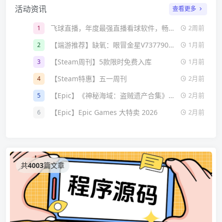
活动资讯
查看更多
飞球直播，年度最强直播看球软件，畅看海量超清主播直播和原声赛事
1
2周前
【端游推荐】缺氧：眼冒金星V737790全DLC
2
1月前
【Steam周刊】5款限时免费入库
3
1月前
【Steam特惠】五一周刊
4
2月前
【Epic】《神秘海域：盗贼遗产合集》特价秒杀
5
2月前
【Epic】Epic Games 大特卖 2026
6
2月前
共
4003
篇文章