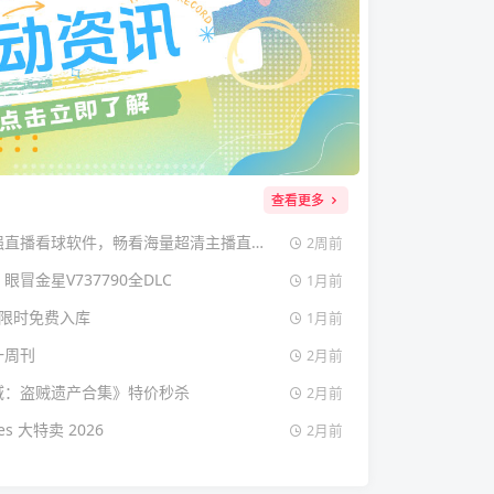
查看更多
飞球直播，年度最强直播看球软件，畅看海量超清主播直播和原声赛事
2周前
冒金星V737790全DLC
1月前
款限时免费入库
1月前
一周刊
2月前
海域：盗贼遗产合集》特价秒杀
2月前
es 大特卖 2026
2月前