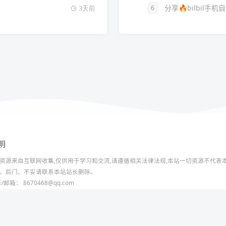
分享🔥bilbil手
6
3天前
明
资源来自互联网收集,仅供用于学习和交流,请遵循相关法律法规,本站一切资源不代表本
、后门、不妥请联系本站站长删除。
邮箱： 8670468@qq.com
ht © 2018-2025 酷库博客