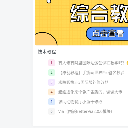
技术教程
有大佬有阿里国际站运营课程教学吗？
1
【原创教程】手撕画世界Pro签名校验
2
求暗影格斗3国际服的修改器
3
超维进化来个免广告版的，谢谢大佬
4
求助动物餐厅小鱼干修改
5
Via（内嵌BetterVia2.0.0模块）
6