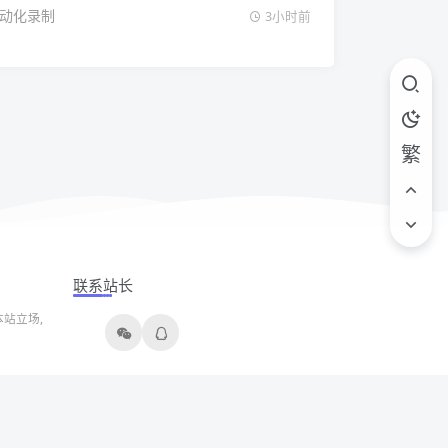
机自动化录制
3小时前
繁
联系站长
站立场,