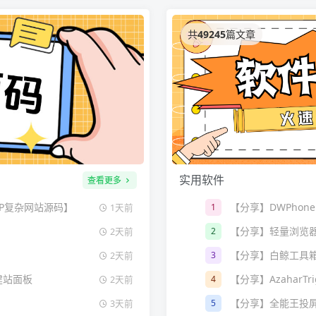
共
49245
篇文章
实用软件
查看更多
HP复杂网站源码】
【分享】DWPhone
1
1天前
【分享】轻量浏览器：Me
2
2天前
【分享】白鲸工具箱
3
2天前
键建站面板
【分享】AzaharT
4
2天前
【分享】全能王投
5
3天前