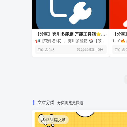
【分享】霁川多能箱 万能工具箱⭐内
【分享】X
置驾考考题 去水印等功能⭐
免登录
📢【软件名称】：霁川多能箱 🎲【软件
1-10
版本】：1.0.0 ⚖️【软件大小】：51m
赶紧点进来看！ 
2026年8月5日
0
245
0
🤖【适用平台】：安
XMin
文章分类
分类浏览更快速
共
1231
篇文章