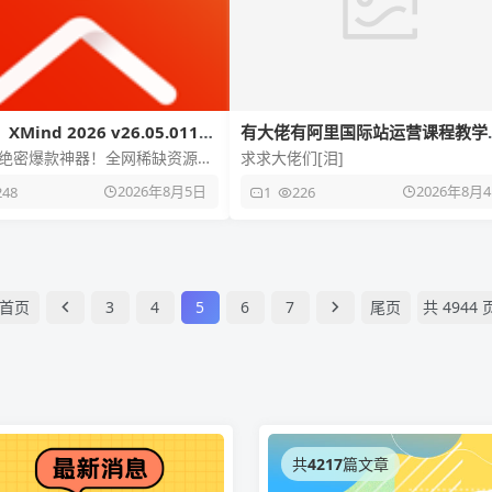
Mind 2026 v26.05.01105
有大佬有阿里国际站运营课程教学
专
吗？🥺🥺
🔥 绝密爆款神器！全网稀缺资源，
求求大佬们[泪]
🔥【软件名称】：
2026年8月5日
2026年8月
248
1
226
d 🎲【软件版本】
首页
3
4
5
6
7
尾页
共 4944 
共
4217
篇文章