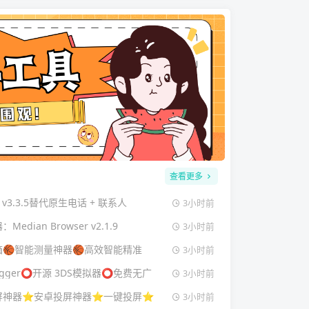
查看更多
 v3.3.5替代原生电话 + 联系人
3小时前
dian Browser v2.1.9
3小时前
🏀智能测量神器🏀高效智能精准
3小时前
rigger⭕开源 3DS模拟器⭕免费无广
3小时前
屏神器⭐安卓投屏神器⭐一键投屏⭐
3小时前