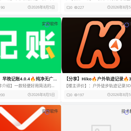
辑益智软件。提供从入门到专家
测类软件，能够帮助各位用户们探索
2026年8月5日
2026年8月
190
0
227
难度，支持笔记、提示、
学习关于天文学和宇宙的知识。软件
实用软件
实用
早晚记账4.0.4🔥纯净无广｜
【分享】Hiko🔥户外轨迹记录🔥
花板🔥超多功能
徒步轨迹生成工具🔥
软件介绍】一款轻便好用简洁的记
【楼主评价】：户外徒步轨迹记录3D
手，软件具有许多的账本，比如
忆工具[顶!]山野路线攻略导航APP[顶!
2026年8月5日
2026年8月
200
0
197
本、报销账本、家庭账本、宝
步履历路网记录软件
实用软件
技术