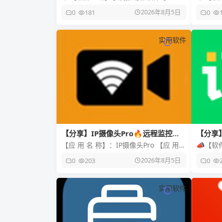
手机化身成为震动器，从而能够更好的
数字逻
2026年8月5日
0
181
0
呵护你的颈椎和你的腰椎，能够在疲
的五级
实用软件
【分享】IP摄像头Pro🔥远程监控🔥
【分享】
IP连接公开摄像头🔥
记账天
【应 用 名 称】：IP摄像头Pro 【应 用
📣【
版 本】：29.1.8 【应 用 大 小】：49.2
账小能
2026年8月5日
0
203
0
旅行账
实用软件