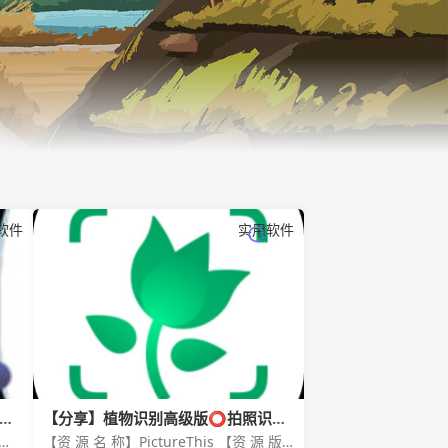
软件
实用软件
爱好
【分享】植物识别高级版⭕拍照识别
植物🔥养花识花一步到位
观
【资 源 名 称】PictureThis 【资 源 版