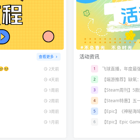
活动资讯
查看更多
🥺
1
2天前
【端游推荐】缺氧：眼
2
4天前
【Steam周刊】5
3
1周前
【Steam特惠】五
4
2周前
【Epic】《神秘
5
3周前
【Epic】Epic Gam
6
1月前