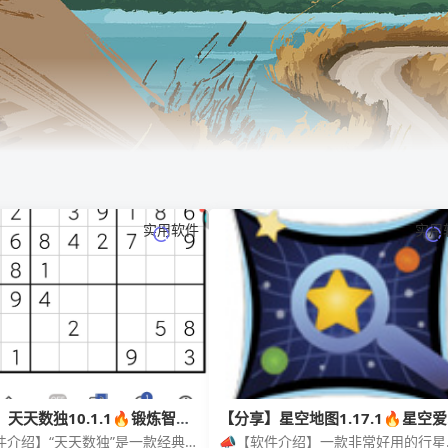
实用软件
实用
天天数独10.1.1🔥锻炼智力
【分享】星空地图1.17.1🔥星空
础天才训练计划
者必备｜纯净无广免费观看
件介绍】“天天数独”是一款经典的
📣【软件介绍】一款非常好用的行星