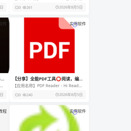
和
本】5.33.0 【资 源 大 小】68.1
5日
2026年8月5日
0
261
软件
实用软件
3D
【分享】全能PDF工具⭕阅读，编
辑，注释，拆分，合并⭕解锁会员版
回
【应用名称】PDF Reader - Hi Read
]徒
【应用版本】1.6.8 【软件大小】38m 【
5日
2026年8月5日
0
240
教程
实用软件