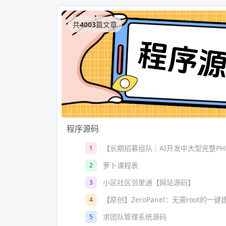
共
4003
篇文章
程序源码
【长期招募组队｜AI开发中大型完整P
1
萝卜课程表
2
小区社区邻里通【网站源码】
3
【原创】ZeroPanel：无需root的一
4
求团队管理系统源码
5