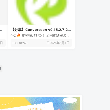
【分享】Converseen v0.15.2.7-2
多语便携版 强大批量图像转换与编辑
4-2 🔥 绝密爆款神器！全网稀缺资源，
工具
赶紧点进来看！ 🔥【软件名称】：
4日
2026年8月4日
0
246
Converseen 🎲【
页