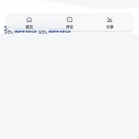
首页
评论
分享
网络技术爱好者的栖息之地,让我们的技术更上一层楼!
网址发布页
SiteMap
广告合作
站点声明
本站部分资源来自互联网收集,仅供用于学习和交流,请遵循相关法律法规,本站一
切资源不代表本站立场,如有侵权、后门、不妥请联系本站站长删除。
侵权/投诉/邮箱： 8670468@qq.com
Copyright © 2018-2025 酷库博客
联系站长