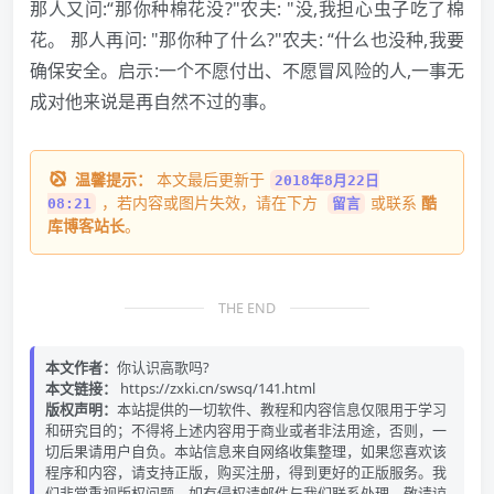
那人又问:“那你种棉花没?"农夫: "没,我担心虫子吃了棉
花。 那人再问: "那你种了什么?"农夫: “什么也没种,我要
确保安全。启示:一个不愿付出、不愿冒风险的人,一事无
成对他来说是再自然不过的事。
温馨提示：
本文最后更新于
2018年8月22日
，若内容或图片失效，请在下方
或联系
酷
08:21
留言
库博客站长
。
THE END
本文作者：
你认识高歌吗?
本文链接：
https://zxki.cn/swsq/141.html
版权声明：
本站提供的一切软件、教程和内容信息仅限用于学习
和研究目的；不得将上述内容用于商业或者非法用途，否则，一
切后果请用户自负。本站信息来自网络收集整理，如果您喜欢该
程序和内容，请支持正版，购买注册，得到更好的正版服务。我
们非常重视版权问题，如有侵权请邮件与我们联系处理。敬请谅