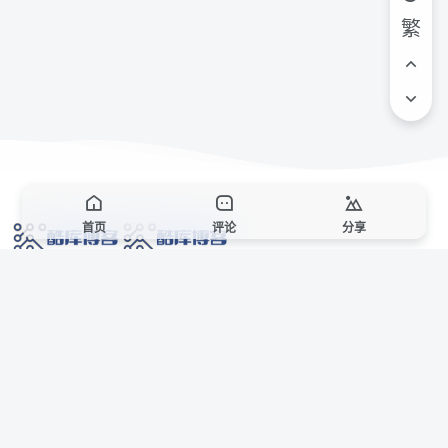
繁
首页
评论
分享
网络技术爱好者的栖息之地,让我们的技术更上一层楼!
网址发布页
SiteMap
广告合作
站点声明
本站部分资源来自互联网收集,仅供用于学习和交流,请遵循相关法律法规,本站一
切资源不代表本站立场,如有侵权、后门、不妥请联系本站站长删除。
侵权/投诉/邮箱： 8670468@qq.com