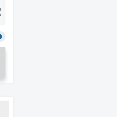
切
非
p
