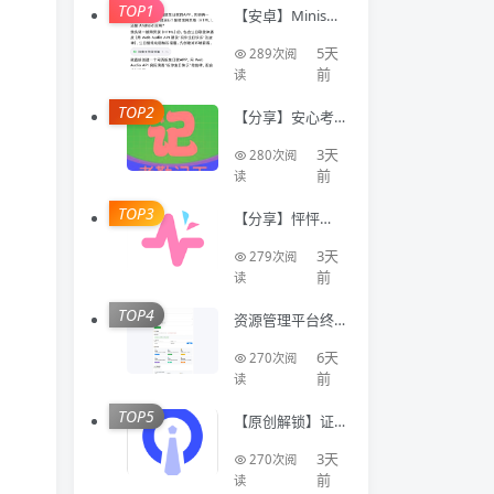
TOP1
【安卓】Minis🔥
聚合全球顶级AI
模型🔥AI写代码
5天
289次阅
生成应用
前
读
TOP2
【分享】安心考
勤记工🔥智能登
记工时统计出勤
3天
280次阅
数据
前
读
TOP3
【分享】怦怦🔥A
I情感陪伴🔥虚拟
恋人多模态互动
3天
279次阅
聊天工具🔥
前
读
TOP4
资源管理平台终
结版，可对接各
大论坛，带vip系
6天
270次阅
统
前
读
TOP5
【原创解锁】证
件照Auto🔥解锁
会员🔥标准尺寸
3天
270次阅
换底色美颜证件
前
读