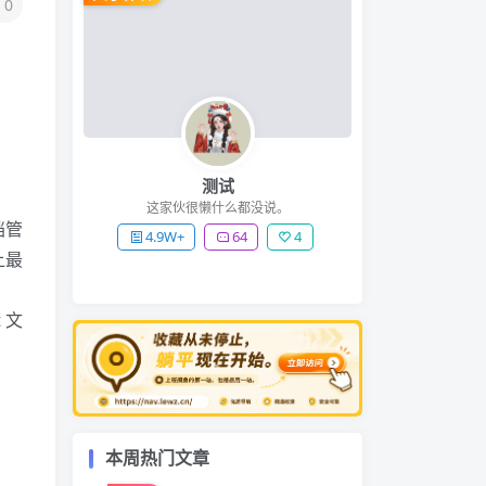
0
测试
这家伙很懒什么都没说。
档管
4.9W+
64
4
上最
 文
本周热门文章