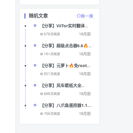
随机文章
换一换
【分享】ViiTor实时翻译
2.2.5🔥同声传译🔥识别率很
18月前
678次阅读
高
【分享】超级点击器6.6🔥自
定义规则 解放双手 支持多种
18月前
1K+次阅读
功能
【分享】元萝卜🔥免root🔥
无限多开🔥一键微信平板模
18月前
951次阅读
式
【分享】风车壁纸大全
4K4.4.4🔥海量4k高清美女
18月前
688次阅读
壁纸安卓版
【分享】八爪鱼遥控器1.1.3
纯净版 控制所有家电 🔥
18月前
706次阅读