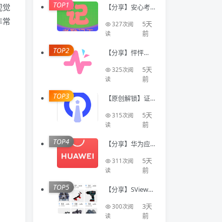
TOP1
视觉
【分享】安心考
勤记工🔥智能登
非常
记工时统计出勤
5天
327次阅
数据
前
读
TOP2
【分享】怦怦🔥A
I情感陪伴🔥虚拟
恋人多模态互动
5天
325次阅
聊天工具🔥
前
读
TOP3
【原创解锁】证
件照Auto🔥解锁
会员🔥标准尺寸
5天
315次阅
换底色美颜证件
前
读
TOP4
【分享】华为应
用商店国际版⭕
不限制下载国际
5天
311次阅
软件⭕免登录
前
读
TOP5
【分享】SView看
图纸🔥专业CAD
模型看图工具🔥
3天
300次阅
登录即会员
前
读