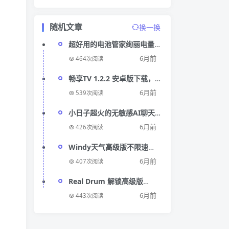
随机文章
换一换
超好用的电池管家绚丽电量
1.99.43高级版分享
6月前
464次阅读
畅享TV 1.2.2 安卓版下载，
海量高清频道免费看
6月前
539次阅读
小日子超火的无敏感AI聊天
伴侣，虚拟女友等你定制
6月前
426次阅读
Windy天气高级版不限速下
载，解锁所有功能
6月前
407次阅读
Real Drum 解锁高级版
v11.14.17 手机秒变架子鼓
6月前
443次阅读