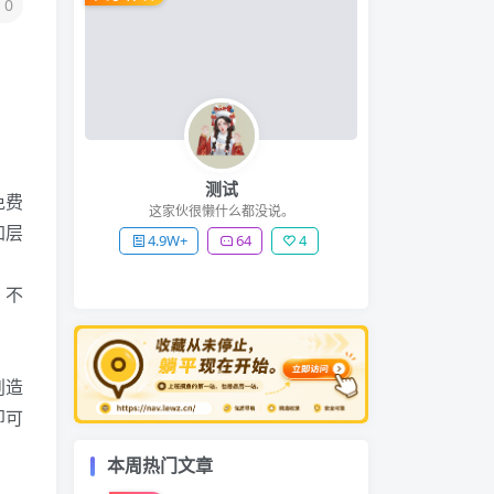
0
测试
免费
这家伙很懒什么都没说。
加层
4.9W+
64
4
。不
创造
即可
本周热门文章