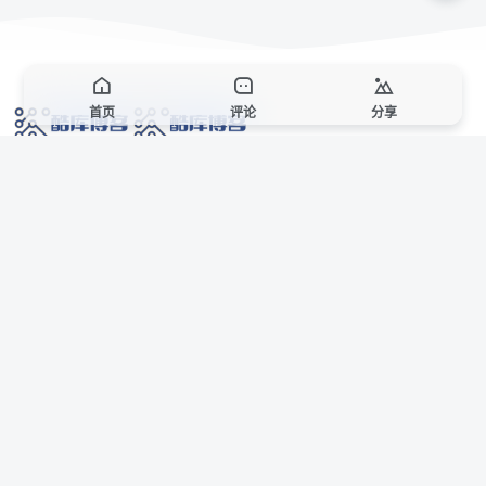
首页
评论
分享
网络技术爱好者的栖息之地,让我们的技术更上一层楼!
网址发布页
SiteMap
广告合作
站点声明
本站部分资源来自互联网收集,仅供用于学习和交流,请遵循相关法律法规,本站一
切资源不代表本站立场,如有侵权、后门、不妥请联系本站站长删除。
侵权/投诉/邮箱： 8670468@qq.com
Copyright © 2018-2025 酷库博客
联系站长