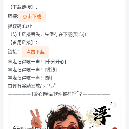
【下载链接】：
链接:
点击下载
提取码:fush
（防止链接丢失，先保存在下载[爱心]）
【备用链接】：
链接：
点击下载
拿走记得吱一声！[十分开心]
拿走记得吱一声！[撒钱]
拿走记得吱一声！[蜷]
首评有奖励发放₍˄·͈༝·͈˄*₎◞ ̑̑
————— [爱心]精品软件推荐ʕ·͡ˑ·ཻʔ︎ ——————