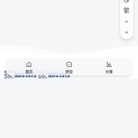
繁
首页
评论
分享
网络技术爱好者的栖息之地,让我们的技术更上一层楼!
网址发布页
SiteMap
广告合作
站点声明
本站部分资源来自互联网收集,仅供用于学习和交流,请遵循相关法律法规,本站一
切资源不代表本站立场,如有侵权、后门、不妥请联系本站站长删除。
侵权/投诉/邮箱： 8670468@qq.com