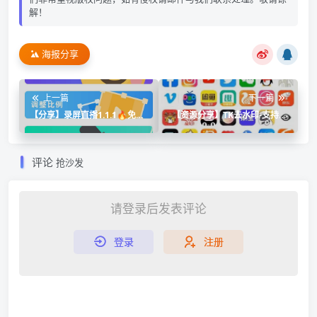
解！
海报分享
上一篇
下一篇
【分享】录屏直播1.1.1🔥免费
【资源分享】TK去水印-支持上
高清24h录播工具🔥
百个平台的视频和图集
评论
抢沙发
请登录后发表评论
登录
注册