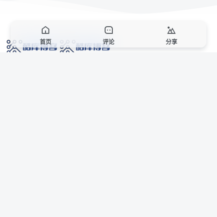
首页
评论
分享
网络技术爱好者的栖息之地,让我们的技术更上一层楼!
网址发布页
SiteMap
广告合作
站点声明
本站部分资源来自互联网收集,仅供用于学习和交流,请遵循相关法律法规,本站一
切资源不代表本站立场,如有侵权、后门、不妥请联系本站站长删除。
侵权/投诉/邮箱： 8670468@qq.com
Copyright © 2018-2025 酷库博客
联系站长