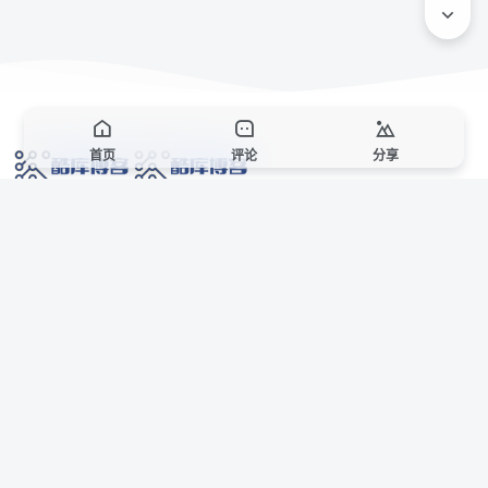
首页
评论
分享
网络技术爱好者的栖息之地,让我们的技术更上一层楼!
网址发布页
SiteMap
广告合作
站点声明
本站部分资源来自互联网收集,仅供用于学习和交流,请遵循相关法律法规,本站一
切资源不代表本站立场,如有侵权、后门、不妥请联系本站站长删除。
侵权/投诉/邮箱： 8670468@qq.com
Copyright © 2018-2025 酷库博客
联系站长