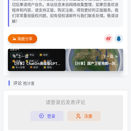
切后果请用户自负。本站信息来自网络收集整理，如果您喜欢该
程序和内容，请支持正版，购买注册，得到更好的正版服务。我
们非常重视版权问题，如有侵权请邮件与我们联系处理。敬请谅
解！
海报分享
上一篇
下一篇
【分享】ChatOn高级版GPT-
【分享】国产卫星地图---共生
4o+deepseekR1满血
地球 v1.1.19
评论
抢沙发
请登录后发表评论
登录
注册