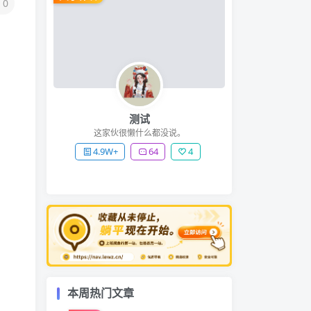
0
测试
这家伙很懒什么都没说。
4.9W+
64
4
本周热门文章