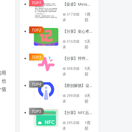
TOP1
【安卓】Minis🔥
聚合全球顶级AI
模型🔥AI写代码
1周
317次阅
生成应用
前
读
TOP2
【分享】安心考
勤记工🔥智能登
记工时统计出勤
5天
310次阅
数据
前
读
TOP3
【分享】怦怦🔥A
I情感陪伴🔥虚拟
恋人多模态互动
5天
308次阅
聊天工具🔥
的用
前
读
，也
TOP4
【原创解锁】证
个值
件照Auto🔥解锁
会员🔥标准尺寸
4天
299次阅
换底色美颜证件
前
读
TOP5
【分享】NFC云
卡包🔥一键管理
门禁卡公交卡 各
1周
295次阅
类卡等🔥
前
读