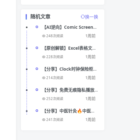
随机文章
换一换
【AI逆向】Comic Screen
Translate漫画翻译
1周前
248次阅读
【原创解锁】Excel表格文档
🔥解锁会员🔥多格式办公软
1周前
228次阅读
件
【分享】Clock时钟保险柜高
级版⭕伪装成时钟保密，含
1周前
214次阅读
私人浏览器
【分享】免费无痕隐私播放
器🔥私密影音加密🔥无痕本
1周前
252次阅读
地播放器🔥
【分享】中医针灸🔥中医经
络穴位学习🔥解锁会员
1周前
241次阅读