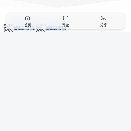
首页
评论
分享
网络技术爱好者的栖息之地,让我们的技术更上一层楼!
网址发布页
SiteMap
广告合作
站点声明
本站部分资源来自互联网收集,仅供用于学习和交流,请遵循相关法律法规,本站一
切资源不代表本站立场,如有侵权、后门、不妥请联系本站站长删除。
侵权/投诉/邮箱： 8670468@qq.com
Copyright © 2018-2025 酷库博客
联系站长