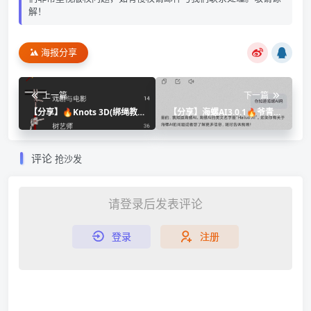
解！
海报分享
上一篇
下一篇
【分享】🔥Knots 3D(绑绳教
【分享】海螺AI3.0.1🔥爷青回
程) 🔥v9.6.0
~最牛AI上线~吊打deep
评论
抢沙发
请登录后发表评论
登录
注册