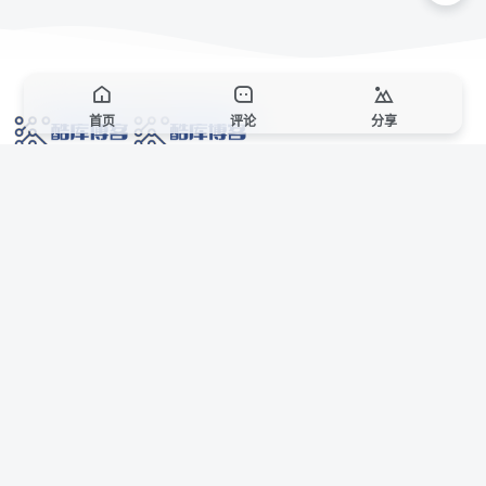
首页
评论
分享
网络技术爱好者的栖息之地,让我们的技术更上一层楼!
网址发布页
SiteMap
广告合作
站点声明
本站部分资源来自互联网收集,仅供用于学习和交流,请遵循相关法律法规,本站一
切资源不代表本站立场,如有侵权、后门、不妥请联系本站站长删除。
侵权/投诉/邮箱： 8670468@qq.com
Copyright © 2018-2025 酷库博客
联系站长