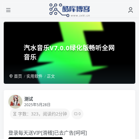
汽水音乐V7.0.0绿化版畅听全网
音乐
首页
实用软件
正文
测试
2025年5月28日
字数：323，阅读约2分钟
0
登录每天送VIP[滑稽]已去广告[呵呵]