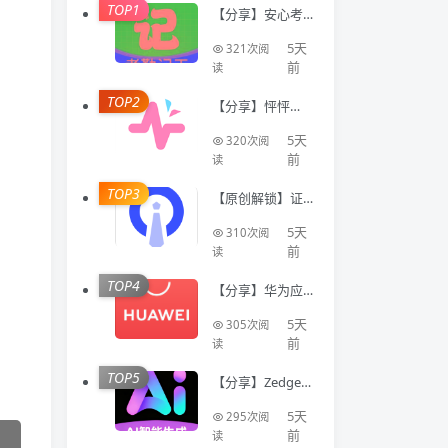
TOP1
【分享】安心考
勤记工🔥智能登
记工时统计出勤
5天
321次阅
数据
前
读
TOP2
【分享】怦怦🔥A
I情感陪伴🔥虚拟
恋人多模态互动
5天
320次阅
聊天工具🔥
前
读
TOP3
【原创解锁】证
件照Auto🔥解锁
会员🔥标准尺寸
5天
310次阅
换底色美颜证件
前
读
TOP4
【分享】华为应
用商店国际版⭕
不限制下载国际
5天
305次阅
软件⭕免登录
前
读
TOP5
【分享】Zedge人
工智能生成器 解
锁版⭐免费不限
5天
295次阅
次Ai生成⭐
前
读