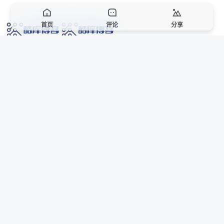
首页
评论
分享
网络技术爱好者的栖息之地,让我们的技术更上一层楼!
网址发布页
SiteMap
广告合作
站点声明
本站部分资源来自互联网收集,仅供用于学习和交流,请遵循相关法律法规,本站一
切资源不代表本站立场,如有侵权、后门、不妥请联系本站站长删除。
侵权/投诉/邮箱： 8670468@qq.com
Copyright © 2018-2025 酷库博客
联系站长