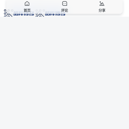
首页
评论
分享
网络技术爱好者的栖息之地,让我们的技术更上一层楼!
网址发布页
SiteMap
广告合作
站点声明
本站部分资源来自互联网收集,仅供用于学习和交流,请遵循相关法律法规,本站一
切资源不代表本站立场,如有侵权、后门、不妥请联系本站站长删除。
侵权/投诉/邮箱： 8670468@qq.com
Copyright © 2018-2025 酷库博客
联系站长