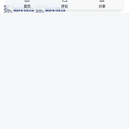
首页
评论
分享
网络技术爱好者的栖息之地,让我们的技术更上一层楼!
网址发布页
SiteMap
广告合作
站点声明
本站部分资源来自互联网收集,仅供用于学习和交流,请遵循相关法律法规,本站一
切资源不代表本站立场,如有侵权、后门、不妥请联系本站站长删除。
侵权/投诉/邮箱： 8670468@qq.com
Copyright © 2018-2025 酷库博客
联系站长