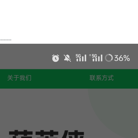
------