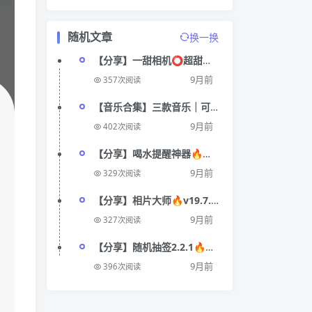
随机文章
换一换
【分享】一甜相机⭕超甜系
少女自拍神器⭕解锁会员版
9月前
357次阅读
【音乐合集】三款音乐｜可
听全网｜洛雪附永久可用音
9月前
402次阅读
乐
【分享】喝水提醒神器🔥每
日实时喝水🔥保持水润
9月前
329次阅读
【分享】相片大师🔥v19.7.4
🔥解锁会员
9月前
327次阅读
【分享】随机抽签2.2.1🔥随
机抽签抓阄｜随机数｜🔥纯
9月前
396次阅读
净版