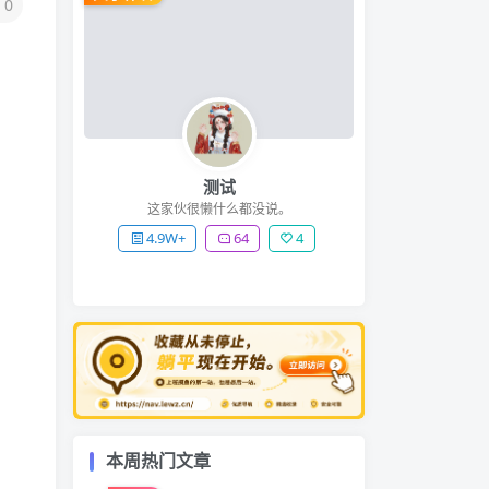
0
测试
这家伙很懒什么都没说。
4.9W+
64
4
本周热门文章