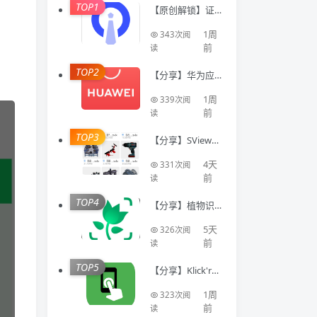
TOP1
【原创解锁】证
件照Auto🔥解锁
会员🔥标准尺寸
1周
343次阅
换底色美颜证件
前
读
TOP2
【分享】华为应
用商店国际版⭕
不限制下载国际
1周
339次阅
软件⭕免登录
前
读
TOP3
【分享】SView看
图纸🔥专业CAD
模型看图工具🔥
4天
331次阅
登录即会员
前
读
TOP4
【分享】植物识
别高级版⭕拍照
识别植物🔥养花
5天
326次阅
识花一步到位
前
读
TOP5
【分享】Klick'r自
动点击⭕挂机抢
票自动神器🔥一
1周
323次阅
键录制脚本
前
读