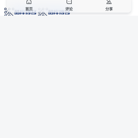
首页
评论
分享
网络技术爱好者的栖息之地,让我们的技术更上一层楼!
网址发布页
SiteMap
广告合作
站点声明
本站部分资源来自互联网收集,仅供用于学习和交流,请遵循相关法律法规,本站一
切资源不代表本站立场,如有侵权、后门、不妥请联系本站站长删除。
侵权/投诉/邮箱： 8670468@qq.com
Copyright © 2018-2025 酷库博客
联系站长