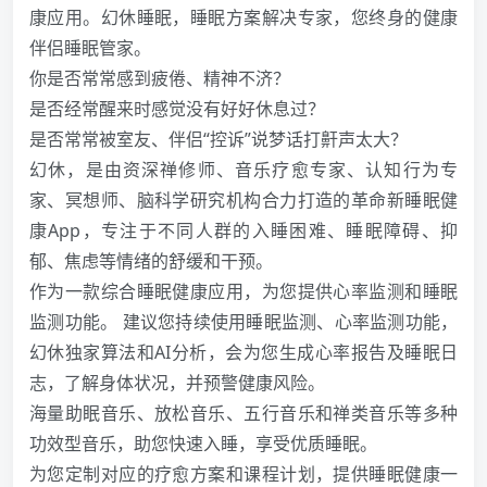
康应用。幻休睡眠，睡眠方案解决专家，您终身的健康
伴侣睡眠管家。
你是否常常感到疲倦、精神不济？
是否经常醒来时感觉没有好好休息过？
是否常常被室友、伴侣“控诉”说梦话打鼾声太大？
幻休，是由资深禅修师、音乐疗愈专家、认知行为专
家、冥想师、脑科学研究机构合力打造的革命新睡眠健
康App，专注于不同人群的入睡困难、睡眠障碍、抑
郁、焦虑等情绪的舒缓和干预。
作为一款综合睡眠健康应用，为您提供心率监测和睡眠
监测功能。 建议您持续使用睡眠监测、心率监测功能，
幻休独家算法和AI分析，会为您生成心率报告及睡眠日
志，了解身体状况，并预警健康风险。
海量助眠音乐、放松音乐、五行音乐和禅类音乐等多种
功效型音乐，助您快速入睡，享受优质睡眠。
为您定制对应的疗愈方案和课程计划，提供睡眠健康一