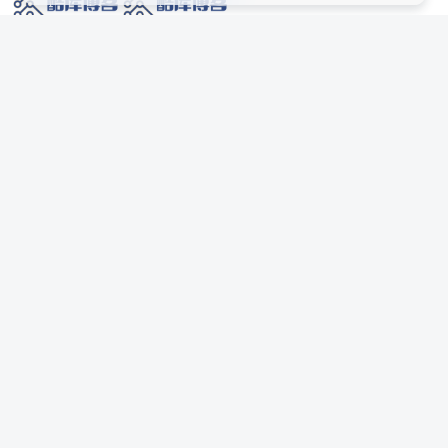
网络技术爱好者的栖息之地,让我们的技术更上一层楼!
网址发布页
SiteMap
广告合作
站点声明
本站部分资源来自互联网收集,仅供用于学习和交流,请遵循相关法律法规,本站一
切资源不代表本站立场,如有侵权、后门、不妥请联系本站站长删除。
侵权/投诉/邮箱： 8670468@qq.com
Copyright © 2018-2025 酷库博客
联系站长