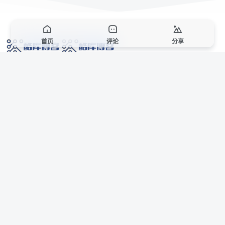
首页
评论
分享
网络技术爱好者的栖息之地,让我们的技术更上一层楼!
网址发布页
SiteMap
广告合作
站点声明
本站部分资源来自互联网收集,仅供用于学习和交流,请遵循相关法律法规,本站一
切资源不代表本站立场,如有侵权、后门、不妥请联系本站站长删除。
侵权/投诉/邮箱： 8670468@qq.com
Copyright © 2018-2025 酷库博客
联系站长