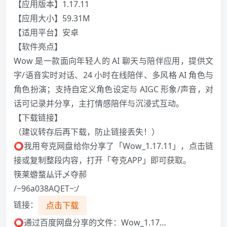
【应用版本】1.17.11
【应用大小】59.31M
【适用平台】安卓
【软件亮点】
Wow 是一款面向年轻人的 AI 聊天与陪伴应用，提供文
字/语音实时对话、24 小时在线陪伴、多风格 AI 角色与
角色扮演；支持自定义角色设定与 AIGC 形象/声音，对
话可记录并分享，主打情感陪伴与沉浸式互动。
【下载链接】
️（建议转存后再下载，防止链接丢失！）️
⭕我用夸克网盘给你分享了「Wow_1.17.11」，点击链
接或复制整段内容，打开「夸克APP」即可获取。
筷莱蝣蝥厸讦乄​夺郝
/~96a038AQET~:/
链接：
点击下载
⭕通过百度网盘分享的文件：Wow_1.17…