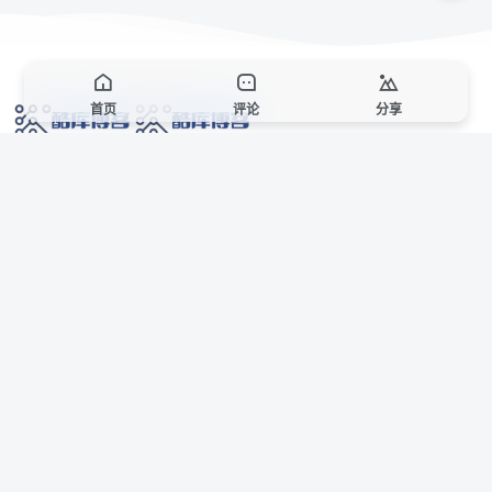
首页
评论
分享
网络技术爱好者的栖息之地,让我们的技术更上一层楼!
网址发布页
SiteMap
广告合作
站点声明
本站部分资源来自互联网收集,仅供用于学习和交流,请遵循相关法律法规,本站一
切资源不代表本站立场,如有侵权、后门、不妥请联系本站站长删除。
侵权/投诉/邮箱： 8670468@qq.com
Copyright © 2018-2025 酷库博客
联系站长