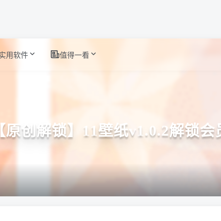
实用软件
值得一看
【原创解锁】11壁纸v1.0.2解锁会