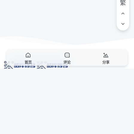
繁
首页
评论
分享
网络技术爱好者的栖息之地,让我们的技术更上一层楼!
网址发布页
SiteMap
广告合作
站点声明
本站部分资源来自互联网收集,仅供用于学习和交流,请遵循相关法律法规,本站一
切资源不代表本站立场,如有侵权、后门、不妥请联系本站站长删除。
侵权/投诉/邮箱： 8670468@qq.com
Copyright © 2018-2025 酷库博客