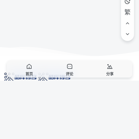
繁
首页
评论
分享
网络技术爱好者的栖息之地,让我们的技术更上一层楼!
网址发布页
SiteMap
广告合作
站点声明
本站部分资源来自互联网收集,仅供用于学习和交流,请遵循相关法律法规,本站一
切资源不代表本站立场,如有侵权、后门、不妥请联系本站站长删除。