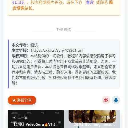
，若内容或图片失效，请在下方
或联系
酷
01:10
留言
库博客站长
。
THE END
本文作者：
测试
本文链接：
https://zxki.cn/syrj/40826.html
版权声明：
本站提供的一切软件、教程和内容信息仅限用于学习
和研究目的；不得将上述内容用于商业或者非法用途，否则，一
切后果请用户自负。本站信息来自网络收集整理，如果您喜欢该
程序和内容，请支持正版，购买注册，得到更好的正版服务。我
们非常重视版权问题，如有侵权请邮件与我们联系处理。敬请谅
解！
海报分享
上一篇
下一篇
【分享】VideoGuru🔥V1.561
【分享】Booming music🔥