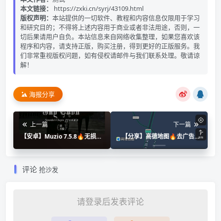
本文链接：
https://zxki.cn/syrj/43109.html
版权声明：
本站提供的一切软件、教程和内容信息仅限用于学习
和研究目的；不得将上述内容用于商业或者非法用途，否则，一
切后果请用户自负。本站信息来自网络收集整理，如果您喜欢该
程序和内容，请支持正版，购买注册，得到更好的正版服务。我
们非常重视版权问题，如有侵权请邮件与我们联系处理。敬请谅
解！
海报分享
上一篇
下一篇
【安卓】Muzio 7.5.8🔥无损音
【分享】高德地图🔥去广告精
乐播放器⭕超1亿次下载
简版！包含各种功能 导航神器
🔥
评论
抢沙发
请登录后发表评论