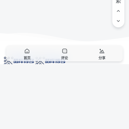
繁
首页
评论
分享
网络技术爱好者的栖息之地,让我们的技术更上一层楼!
网址发布页
SiteMap
广告合作
站点声明
本站部分资源来自互联网收集,仅供用于学习和交流,请遵循相关法律法规,本站一
切资源不代表本站立场,如有侵权、后门、不妥请联系本站站长删除。
侵权/投诉/邮箱： 8670468@qq.com
Copyright © 2018-2025 酷库博客