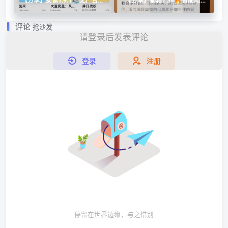
【分享】安读1.9.1📚无广告纯
【分享】猫箱1.34🔥智能AI女
净阅读🔥内置朗读引擎⭕可同
友男友｜解除限制｜啥都能聊
步
评论
抢沙发
请登录后发表评论
登录
注册
停留在世界边缘，与之惜别